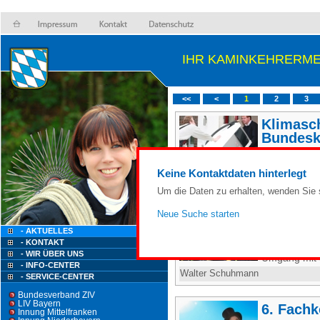
IHR KAMINKEHRERME
<<
<
1
2
3
Klimasc
Bundesk
"Klimaschut
Keine Kontaktdaten hinterlegt
Walter Schuhmann
Um die Daten zu erhalten, wenden Sie s
Hinweis
Neue Suche starten
Sehr ge
- AKTUELLES
- KONTAKT
KAMINKEHRE
- WIR ÜBER UNS
Umgang mit 
- INFO-CENTER
Walter Schuhmann
- SERVICE-CENTER
Bundesverband ZIV
LIV Bayern
6. Fach
Innung Mittelfranken