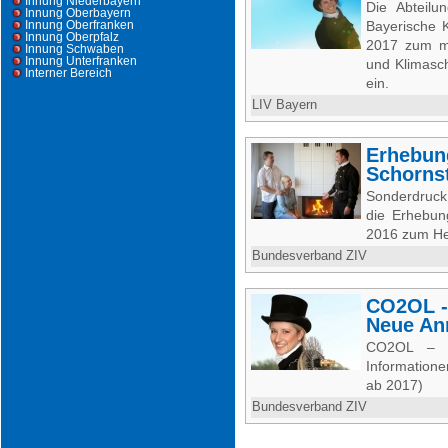
Innung Niederbayern
Die Abteilu
Innung Oberbayern
Innung Oberfranken
Bayerische 
Innung Oberpfalz
2017 zum mi
Innung Schwaben
Innung Unterfranken
und Klimasc
Interner Bereich
ein.
LIV Bayern
Erhebun
Schorns
Sonderdruck
die Erhebun
2016 zum He
Bundesverband ZIV
CO2OL -
Neue An
CO2OL – 
Information
ab 2017)
Bundesverband ZIV